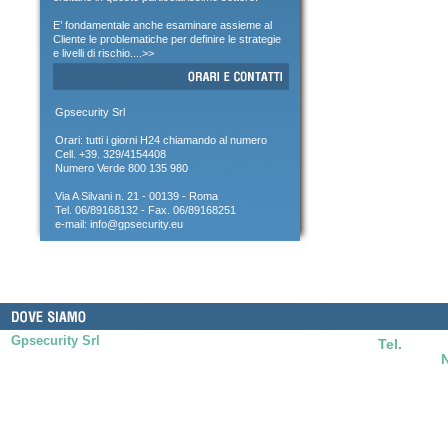
E’ fondamentale anche esaminare assieme al
Cliente le problematiche per definire le strategie
e livelli di rischio....>>
Gpsecurity Srl
Orari: tutti i giorni H24 chiamando al numero
Cell. +39. 329/4154408
Numero Verde 800 135 980
Via A Silvani n. 21 - 00139 - Roma
Tel. 06/89168132 - Fax. 06/89168251
e-mail:
info@gpsecurity.eu
Gpsecurity Srl
Tel.
06/89
Via A.Silvani n. 21 - 00139 - Roma
info@gpsecurity.eu