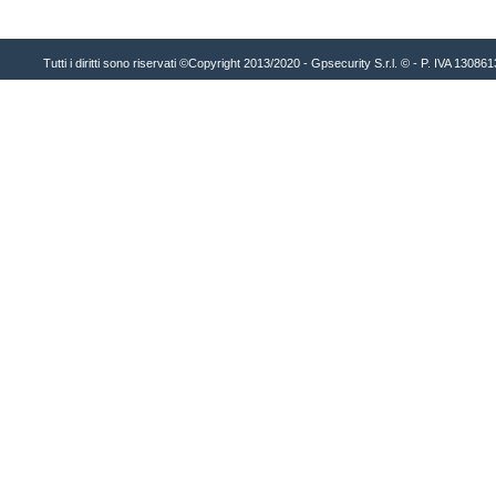
Tutti i diritti sono riservati ©Copyright 2013/2020 - Gpsecurity S.r.l. © - P. IVA 1308